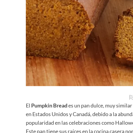
P
P
El
Pumpkin Bread
es un pan dulce, muy similar
en Estados Unidos y Canadá, debido a la abund
popularidad en las celebraciones como Hallowee
Este pan tiene sus raíces en la cocina casera n