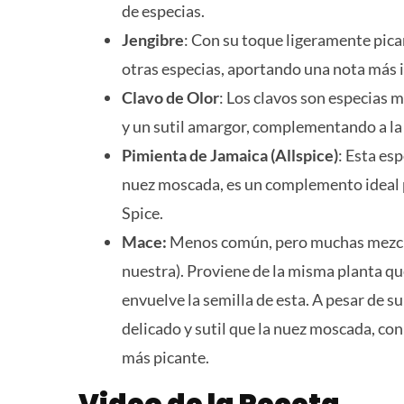
de especias.
Jengibre
: Con su toque ligeramente picant
otras especias, aportando una nota más 
Clavo de Olor
: Los clavos son especias 
y un sutil amargor, complementando a la p
Pimienta de Jamaica (Allspice)
: Esta es
nuez moscada, es un complemento ideal p
Spice.
Mace:
Menos común, pero muchas mezclas
nuestra). Proviene de la misma planta qu
envuelve la semilla de esta. A pesar de 
delicado y sutil que la nuez moscada, co
más picante.
Video de la Receta