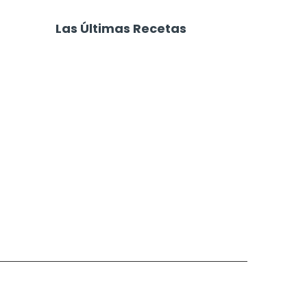
es
Banana Bread con
Nueces
Las Últimas Recetas
Focaccia 4 Quesos
Carne Desmechada
Calabaza al Horno con Queso
Salchichas Envueltas