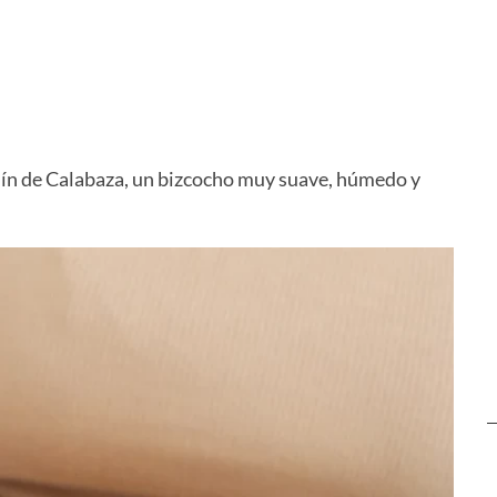
rgués
Budín Navideño
Budin Ingl
ín de Calabaza, un bizcocho muy suave, húmedo y