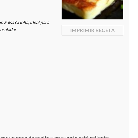
Salsa Criolla, ideal para
nsalada!
IMPRIMIR RECETA
car un poco de aceite y en cuanto está caliente