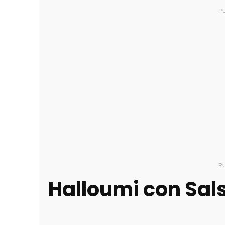
P
P
Halloumi con Sals