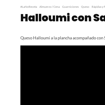
Como Grillar Queso
Halloumi Fries
Halloumi
#LaNoReceta
Almuerzo / Cena
Guarniciones
Queso
Rápidas y F
Halloumi con Sa
Queso Halloumi a la plancha acompañado con Sal