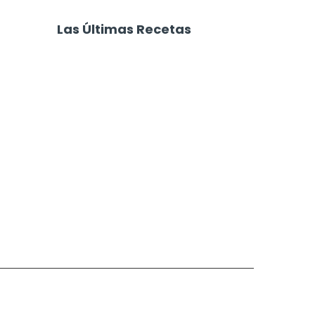
ries
Tequeños
Las Últimas Recetas
Focaccia 4 Quesos
Carne Desmechada
Calabaza al Horno con Queso
Salchichas Envueltas