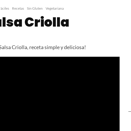
Halloumi Burger
Halloumi F
áciles
Recetas
Sin Gluten
Vegetariana
lsa Criolla
sa Criolla, receta simple y deliciosa!