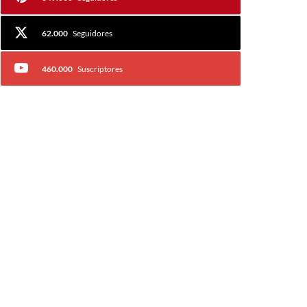
62.000
Seguidores
460.000
Suscriptores