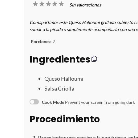
1
2
3
4
5
Sin valoraciones
E
E
E
E
E
Comapartimos este Queso Halloumi grillado cubierto con 
s
s
s
s
s
sumar a la picada o simplemente acompañarlo con una e
Porciones:
2
t
t
t
t
t
Ingredientes
r
r
r
r
r
e
e
e
e
e
Queso Halloumi
l
l
l
l
l
Salsa Criolla
l
l
l
l
l
Cook Mode
Prevent your screen from going dark
a
a
a
a
a
Procedimiento
s
s
s
s
Precalentar una sartén a fuego fuerte, colo