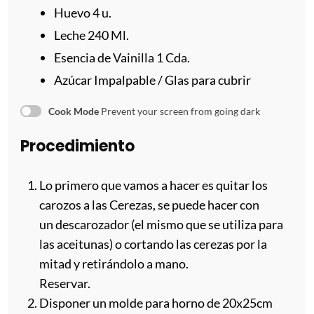
a
a
a
a
a
Huevo
4
u.
s
s
s
s
Leche
240
Ml.
Esencia de Vainilla 1 Cda.
Azúcar Impalpable / Glas para cubrir
Cook Mode
Prevent your screen from going dark
Procedimiento
Lo primero que vamos a hacer es quitar los
carozos a las Cerezas, se puede hacer con
un descarozador (el mismo que se utiliza para
las aceitunas) o cortando las cerezas por la
mitad y retirándolo a mano.
Reservar.
Disponer un molde para horno de 20x25cm