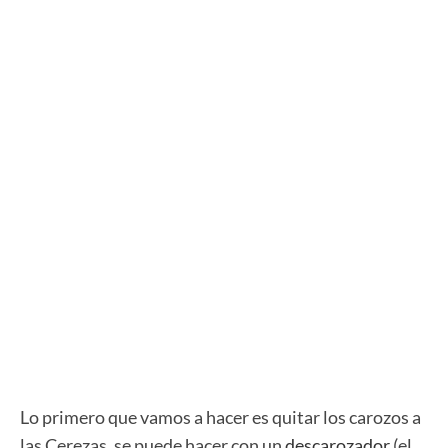
Lo primero que vamos a hacer es quitar los carozos a
las Cerezas, se puede hacer con un
descarozador
(el