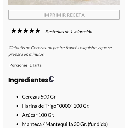
IMPRIMIR RECETA
1
2
3
4
5
5
estrellas de
1
valoración
E
E
E
E
E
Clafoutis de Cerezas, un postre francés exquisito y que se
s
s
s
s
s
prepara en minutos.
t
t
t
t
t
Porciones:
1 Tarta
r
r
r
r
r
Ingredientes
e
e
e
e
e
Cerezas
500
Gr.
l
l
l
l
l
Harina de Trigo “0000” 100 Gr.
Azúcar 100 Gr.
l
l
l
l
l
Manteca / Mantequilla 30 Gr. (fundida)