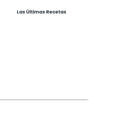
Las Últimas Recetas
Focaccia 4 Quesos
Carne Desmechada
Calabaza al Horno con Queso
Salchichas Envueltas