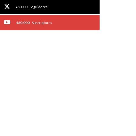
62.000
Seguidores
460.000
Suscriptores