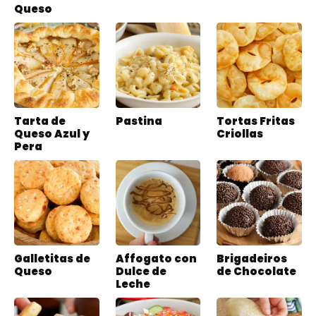
Queso
Tarta de
Pastina
Tortas Fritas
Queso Azul y
Criollas
Pera
Galletitas de
Affogato con
Brigadeiros
Queso
Dulce de
de Chocolate
Leche