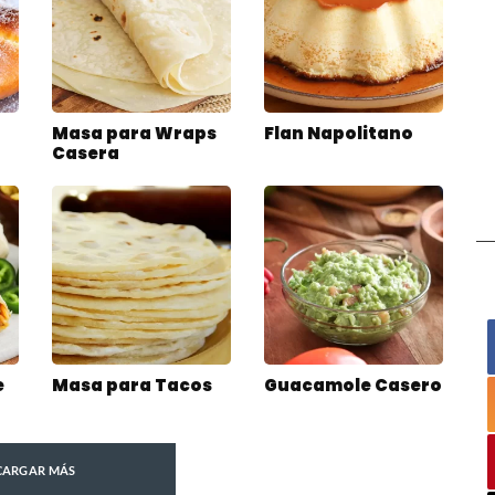
Masa para Wraps
Flan Napolitano
Casera
e
Masa para Tacos
Guacamole Casero
CARGAR MÁS