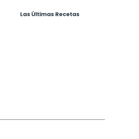
Las Últimas Recetas
Focaccia 4 Quesos
Carne Desmechada
Calabaza al Horno con Queso
Salchichas Envueltas