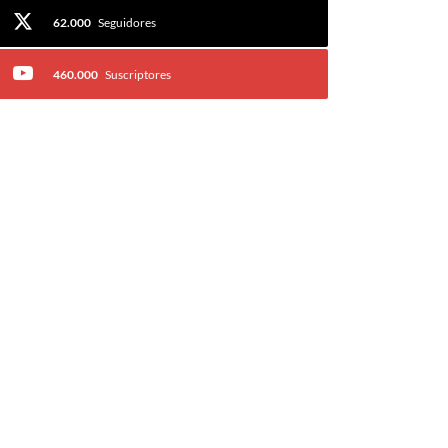
62.000
Seguidores
460.000
Suscriptores