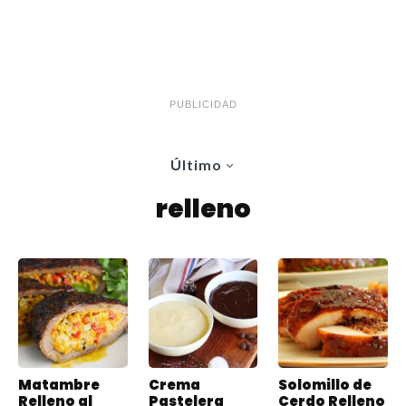
PUBLICIDAD
Último
relleno
Matambre
Crema
Solomillo de
Relleno al
Pastelera
Cerdo Relleno