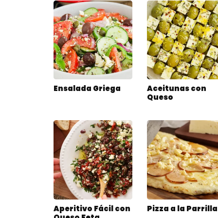
Ensalada Griega
Aceitunas con
Queso
Aperitivo Fácil con
Pizza a la Parrilla
Queso Feta