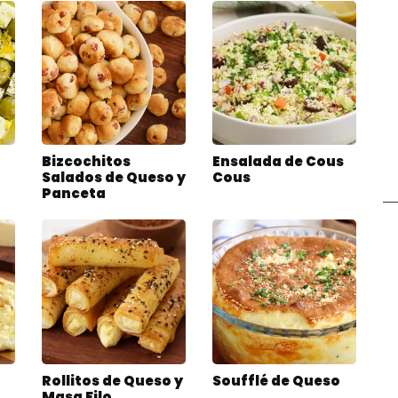
Bizcochitos
Ensalada de Cous
Salados de Queso y
Cous
Panceta
Rollitos de Queso y
Soufflé de Queso
Masa Filo