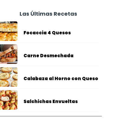
Las Últimas Recetas
Focaccia 4 Quesos
Carne Desmechada
Calabaza al Horno con Queso
Salchichas Envueltas