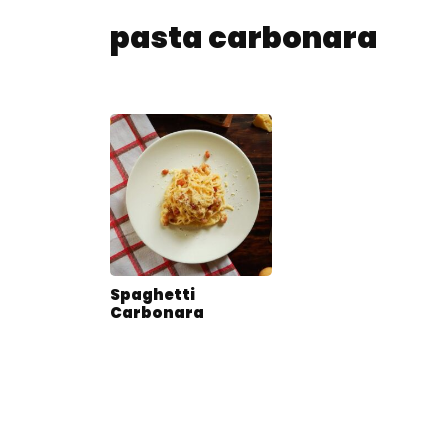
pasta carbonara
Spaghetti
Carbonara