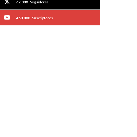
62.000
Seguidores
460.000
Suscriptores