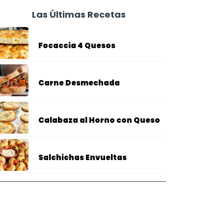
Las Últimas Recetas
Focaccia 4 Quesos
Carne Desmechada
Calabaza al Horno con Queso
Salchichas Envueltas