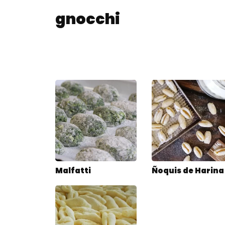
gnocchi
Malfatti
Ñoquis de Harina