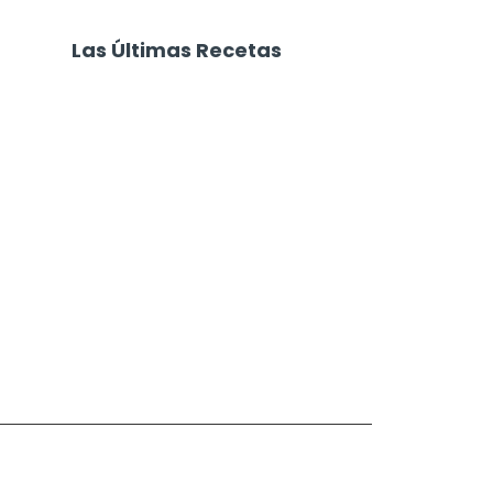
Las Últimas Recetas
Focaccia 4 Quesos
Carne Desmechada
Calabaza al Horno con Queso
Salchichas Envueltas