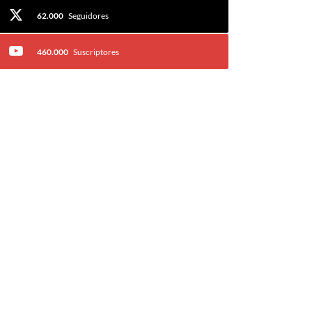
62.000
Seguidores
460.000
Suscriptores