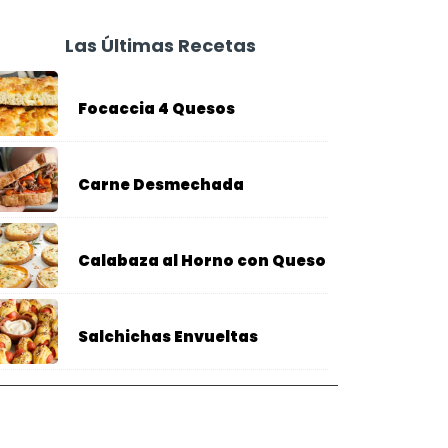
Las Últimas Recetas
Focaccia 4 Quesos
Carne Desmechada
Calabaza al Horno con Queso
Salchichas Envueltas