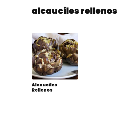
alcauciles rellenos
Alcauciles
Rellenos