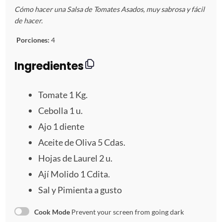
E
E
E
E
E
Cómo hacer una Salsa de Tomates Asados, muy sabrosa y fácil
s
s
s
s
s
de hacer.
t
t
t
t
t
Porciones:
4
r
r
r
r
r
Ingredientes
e
e
e
e
e
Tomate
1
Kg.
l
l
l
l
l
Cebolla
1
u.
Ajo
1
diente
l
l
l
l
l
Aceite de Oliva 5 Cdas.
a
a
a
a
a
Hojas de Laurel 2 u.
s
s
s
s
Ají Molido 1 Cdita.
Sal y Pimienta a gusto
Cook Mode
Prevent your screen from going dark