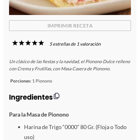
IMPRIMIR RECETA
1
2
3
4
5
5
estrellas de
1
valoración
E
E
E
E
E
Un clásico de las fiestas y la navidad, el Pionono Dulce relleno
s
s
s
s
s
con Crema y Frutillas, con Masa Casera de Pionono.
t
t
t
t
t
Porciones:
1 Pionono
r
r
r
r
r
Ingredientes
e
e
e
e
e
Para la Masa de Pionono
l
l
l
l
l
Harina de Trigo “0000” 80 Gr. (Floja o Todo
l
l
l
l
l
uso)