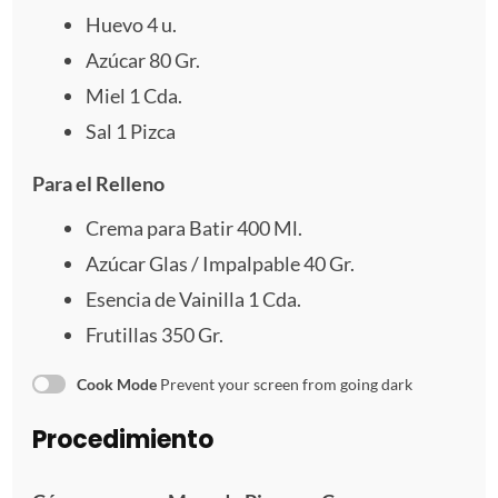
Huevo
4
u.
a
a
a
a
a
Azúcar 80 Gr.
s
s
s
s
Miel
1
Cda.
Sal
1
Pizca
Para el Relleno
Crema para Batir 400 Ml.
Azúcar Glas / Impalpable 40 Gr.
Esencia de Vainilla 1 Cda.
Frutillas
350
Gr.
Cook Mode
Prevent your screen from going dark
Procedimiento