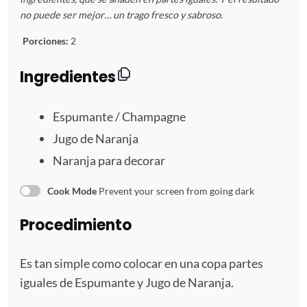
s
s
s
s
s
no puede ser mejor… un trago fresco y sabroso.
t
t
t
t
t
Porciones:
2
r
r
r
r
r
Ingredientes
e
e
e
e
e
Espumante / Champagne
l
l
l
l
l
Jugo de Naranja
l
l
l
l
l
Naranja para decorar
a
a
a
a
a
Cook Mode
Prevent your screen from going dark
s
s
s
s
Procedimiento
Es tan simple como colocar en una copa partes
iguales de Espumante y Jugo de Naranja.