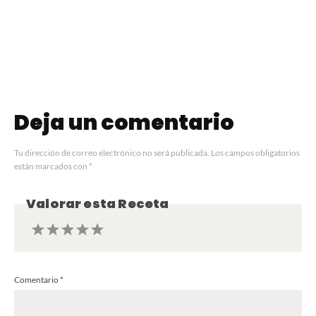
Clericó
Casera
Deja un comentario
Tu dirección de correo electrónico no será publicada.
Los campos obligatorios
están marcados con
*
Valorar esta Receta
1
2
3
4
5
Comentario
*
Estrella
Estrellas
Estrellas
Estrellas
Estrellas