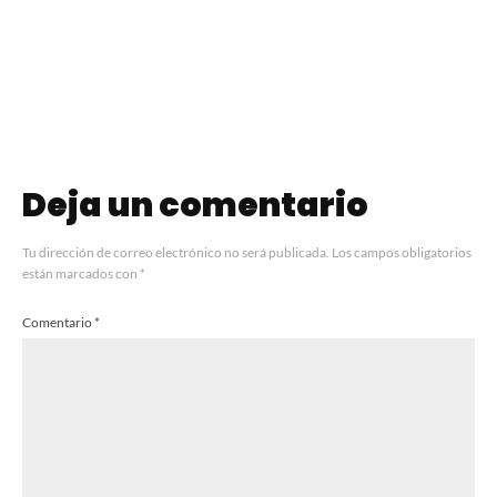
Affogato con
Cacao Amargo y
Dulce de Leche
Avellanas
Deja un comentario
Tu dirección de correo electrónico no será publicada.
Los campos obligatorios
están marcados con
*
Comentario
*