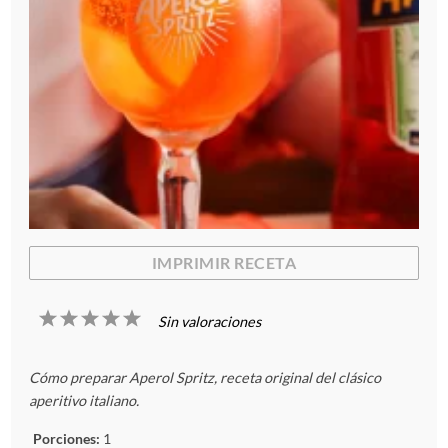
IMPRIMIR RECETA
1
2
3
4
5
Sin valoraciones
E
E
E
E
E
Cómo preparar Aperol Spritz, receta original del clásico
s
s
s
s
s
aperitivo italiano.
t
t
t
t
t
Porciones:
1