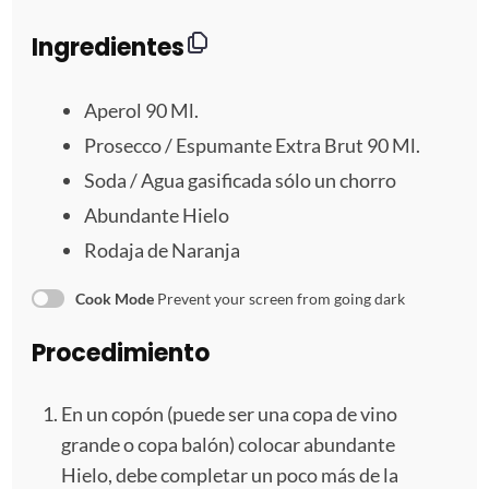
r
r
r
r
r
Ingredientes
e
e
e
e
e
Aperol
90
Ml.
l
l
l
l
l
Prosecco / Espumante Extra Brut 90 Ml.
Soda / Agua gasificada sólo un chorro
l
l
l
l
l
Abundante Hielo
a
a
a
a
a
Rodaja de Naranja
s
s
s
s
Cook Mode
Prevent your screen from going dark
Procedimiento
En un copón (puede ser una copa de vino
grande o copa balón) colocar abundante
Hielo, debe completar un poco más de la