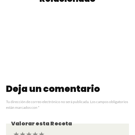
Galletas de Café
Carrot Cake
Deja un comentario
Tu dirección de correo electrónico no será publicada.
Los campos obligatorios
están marcados con
*
Valorar esta Receta