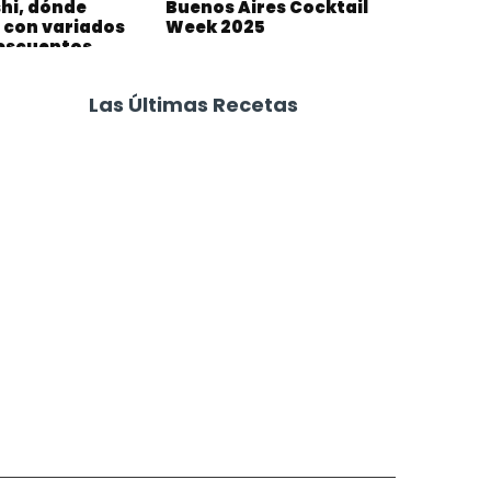
shi, dónde
Buenos Aires Cocktail
 con variados
Week 2025
descuentos
Las Últimas Recetas
Focaccia 4 Quesos
Carne Desmechada
Calabaza al Horno con Queso
Salchichas Envueltas