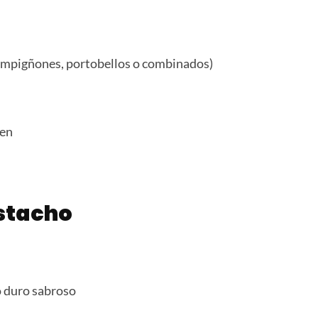
hampigñones, portobellos o combinados)
gen
istacho
 duro sabroso