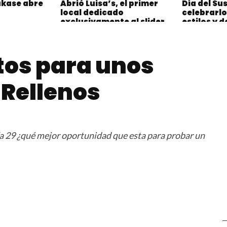
akase abre
Abrió Luisa’s, el primer
Día del Su
local dedicado
celebrarlo
exclusivamente al slider
estilos y 
en Argentina
tos para unos
 Rellenos
a 29 ¿qué mejor oportunidad que esta para probar un