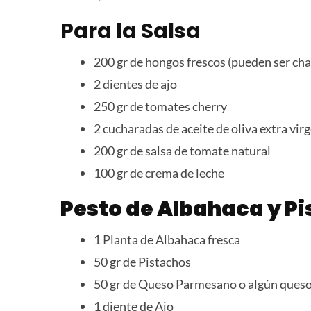
Para la Salsa
200 gr de hongos frescos (pueden ser c
2 dientes de ajo
250 gr de tomates cherry
2 cucharadas de aceite de oliva extra vir
200 gr de salsa de tomate natural
100 gr de crema de leche
Pesto de Albahaca y P
1 Planta de Albahaca fresca
50 gr de Pistachos
50 gr de Queso Parmesano o algún queso
1 diente de Ajo