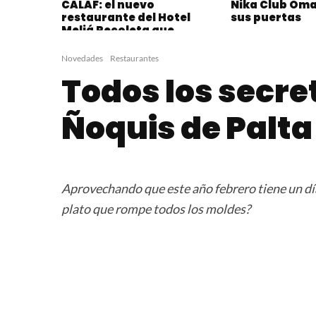
CALAF: el nuevo
Nika Club Om
restaurante del Hotel
sus puertas
Meliá Recoleta que
combina sofisticación y
sabor
Novedades
Restaurantes
Todos los secre
Ñoquis de Palta
Aprovechando que este año febrero tiene un dí
plato que rompe todos los moldes?