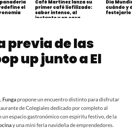
a panadería
Café Martínez lanza su
Día Mundia
edefine el
primer café liofilizado:
cuándo y 
tronomía
sabor intenso, al
festejarlo
instante y en casa
a previa de las
op up junto a El
o,
Funga
propone un encuentro distinto para disfrutar
staurante de Colegiales dedicado por completo al
 un espacio gastronómico con espíritu festivo, de la
ocina
y una mini feria navideña de emprendedores.