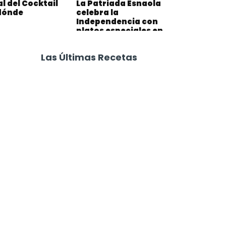
l del Cocktail
La Patriada Esnaola
dónde
celebra la
Independencia con
platos especiales en
restaurantes de Buenos
Aires
Las Últimas Recetas
Focaccia 4 Quesos
Carne Desmechada
Calabaza al Horno con Queso
Salchichas Envueltas