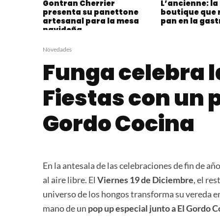
Gontran Cherrier
L’ancienne: l
presenta su panettone
boutique que r
artesanal para la mesa
pan en la gas
navideña
Novedades
Funga celebra l
Fiestas con un p
Gordo Cocina
En la antesala de las celebraciones de fin de añ
al aire libre. El
Viernes 19 de Diciembre
, el re
universo de los hongos transforma su vereda en
mano de un
pop up especial junto a El Gordo C