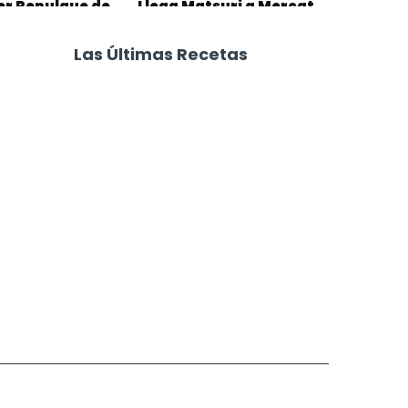
r Repulgue de
Llega Matsuri a Mercat
s
Villa Crespo
Las Últimas Recetas
Focaccia 4 Quesos
Carne Desmechada
Calabaza al Horno con Queso
Salchichas Envueltas