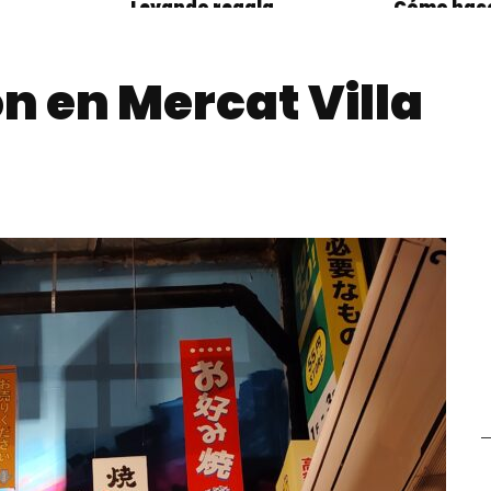
Levando regala
Cómo hace
croissants por el Día
Empanada
Mundial del Croissant
ón en Mercat Villa