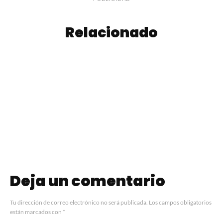
Relacionado
Gontran Cherrier
celebra las
Buenos Aires
independencias
Cocktail Week
de Argentina y
2025: Agenda
Francia con
Completa
ediciones
especiales
Deja un comentario
Tu dirección de correo electrónico no será publicada.
Los campos obligatorios
están marcados con
*