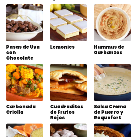
Pasas de Uva
Lemonies
Hummus de
con
Garbanzos
Chocolate
Carbonada
Cuadraditos
Salsa Crema
Criolla
de Frutos
de Puerro y
Rojos
Roquefort