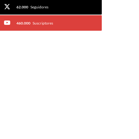
62.000
Seguidores
460.000
Suscriptores