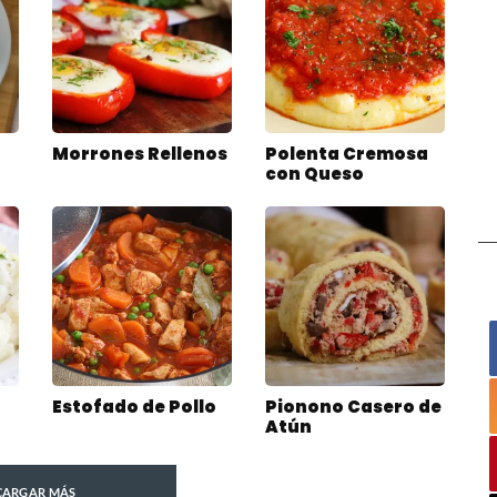
Morrones Rellenos
Polenta Cremosa
con Queso
Estofado de Pollo
Pionono Casero de
Atún
CARGAR MÁS