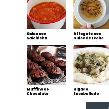
Salsa con
Affogato con
Salchicha
Dulce de Leche
Muffins de
Higado
Chocolate
Encebollado