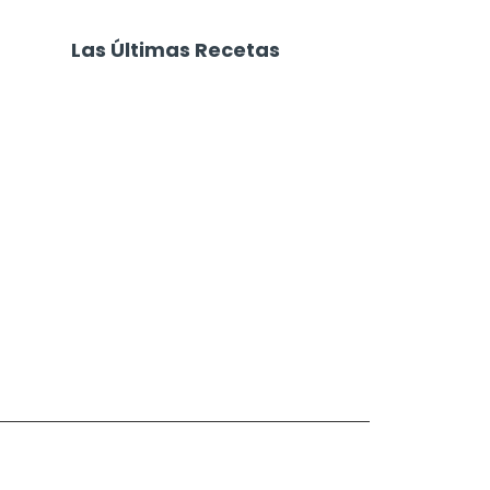
Las Últimas Recetas
Focaccia 4 Quesos
Carne Desmechada
Calabaza al Horno con Queso
Salchichas Envueltas