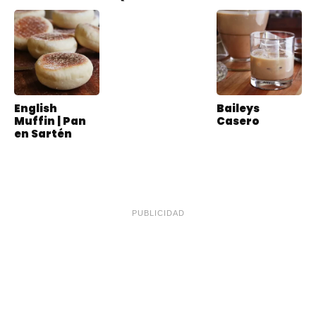
English
Baileys
Muffin | Pan
Casero
en Sartén
PUBLICIDAD