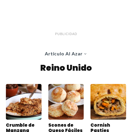
PUBLICIDAD
Artículo Al Azar
Reino Unido
Crumble de
Scones de
Cornish
Manzana
Queso Fáciles
Pasties