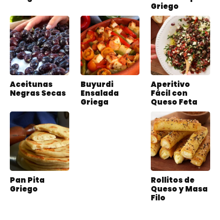
Griego
Aceitunas
Buyurdi
Aperitivo
Negras Secas
Ensalada
Fácil con
Griega
Queso Feta
Pan Pita
Rollitos de
Griego
Queso y Masa
Filo