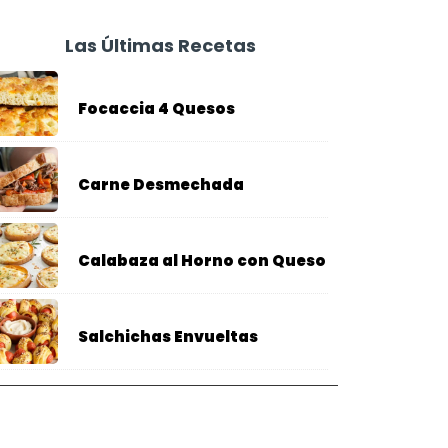
Las Últimas Recetas
Focaccia 4 Quesos
Carne Desmechada
Calabaza al Horno con Queso
Salchichas Envueltas