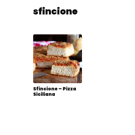
sfincione
Sfincione – Pizza
Siciliana