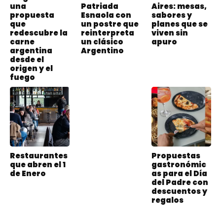
una
Patriada
Aires: mesas,
propuesta
Esnaola con
sabores y
que
un postre que
planes que se
redescubre la
reinterpreta
viven sin
carne
un clásico
apuro
argentina
Argentino
desde el
origen y el
fuego
Restaurantes
Propuestas
que abren el 1
gastronómic
de Enero
as para el Día
del Padre con
descuentos y
regalos