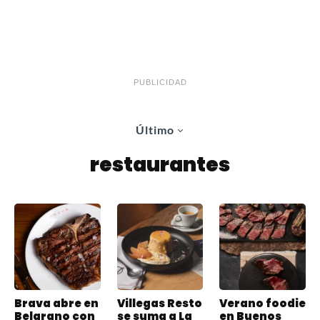
PUBLICIDAD
Último
restaurantes
Brava abre en
Villegas Resto
Verano foodie
Belgrano con
se suma a La
en Buenos