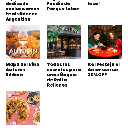
dedicado
Foodie de
loca!
exclusivamen
Parque Leloir
te al slider en
Argentina
Mapa del Vino
Todos los
Koi Festeja el
Autumn
secretos para
Amor con un
Edition
unos Ñoquis
20%OFF
de Palta
Rellenos