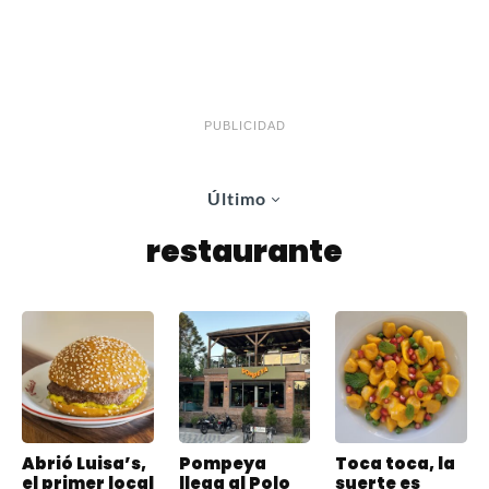
PUBLICIDAD
Último
restaurante
Abrió Luisa’s,
Pompeya
Toca toca, la
el primer local
llega al Polo
suerte es