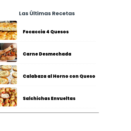
Las Últimas Recetas
Focaccia 4 Quesos
Carne Desmechada
Calabaza al Horno con Queso
Salchichas Envueltas