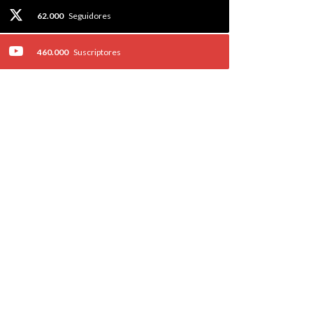
62.000
Seguidores
460.000
Suscriptores