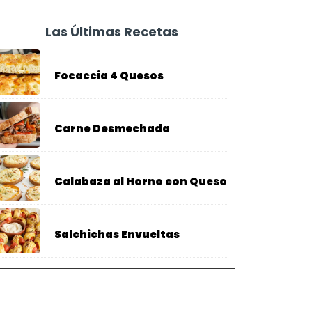
Las Últimas Recetas
Focaccia 4 Quesos
Carne Desmechada
Calabaza al Horno con Queso
Salchichas Envueltas