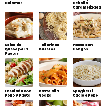
Calamar
Cebolla
Caramelizada
Salsa de
Tallarines
Pasta con
Queso para
Caseros
Hongos
Pastas
Ensalada con
Pasta alla
Spaghetti
Pollo y Pasta
Vodka
Cacio e Pepe