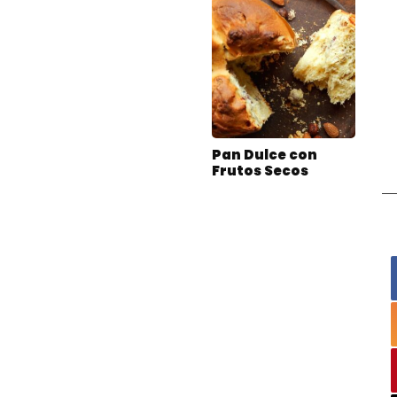
Pan Dulce con
Frutos Secos