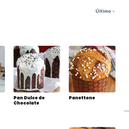
Último
r
Pan Dulce de
Panettone
Chocolate
a