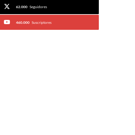
62.000
Seguidores
460.000
Suscriptores