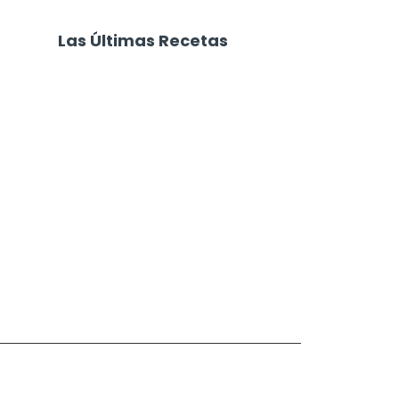
Las Últimas Recetas
Focaccia 4 Quesos
Carne Desmechada
Calabaza al Horno con Queso
Salchichas Envueltas