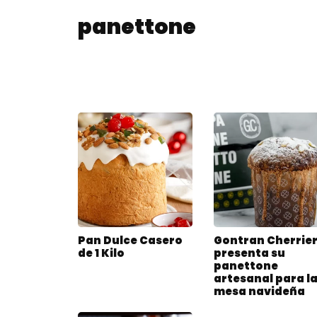
panettone
Pan Dulce Casero
Gontran Cherrie
de 1 Kilo
presenta su
panettone
artesanal para l
mesa navideña