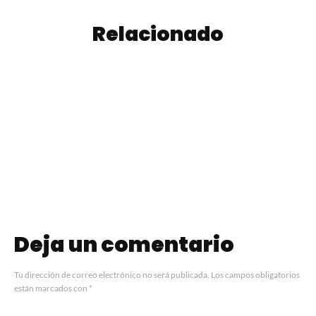
Relacionado
Hilo Rojo: la carta
de invierno de
Turrón de
NIKA que
Almendras
entrelaza técnica,
Crocante
emoción y
estacionalidad
Deja un comentario
Tu dirección de correo electrónico no será publicada.
Los campos obligatorios
están marcados con
*