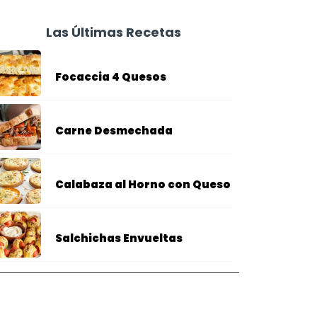
Las Últimas Recetas
Focaccia 4 Quesos
Carne Desmechada
Calabaza al Horno con Queso
Salchichas Envueltas