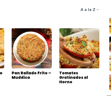
A a la Z
lo
Pan Rallado Frito –
Tomates
Muddica
Gratinados al
Horno