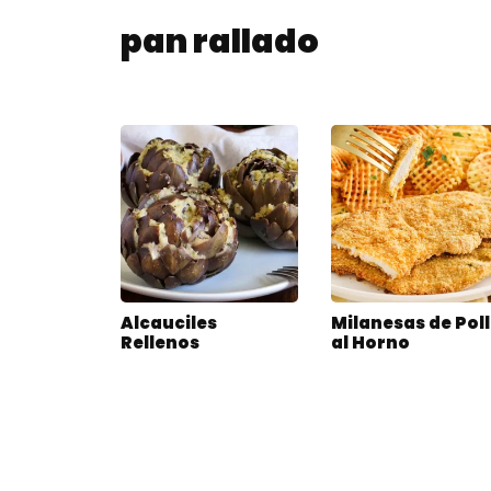
pan rallado
Alcauciles
Milanesas de Pol
Rellenos
al Horno