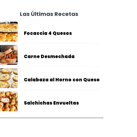
Las Últimas Recetas
Focaccia 4 Quesos
Carne Desmechada
Calabaza al Horno con Queso
Salchichas Envueltas