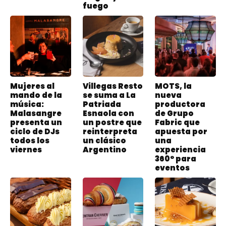
fuego
Mujeres al
Villegas Resto
MOTS, la
mando de la
se suma a La
nueva
música:
Patriada
productora
Malasangre
Esnaola con
de Grupo
presenta un
un postre que
Fabric que
ciclo de DJs
reinterpreta
apuesta por
todos los
un clásico
una
viernes
Argentino
experiencia
360° para
eventos