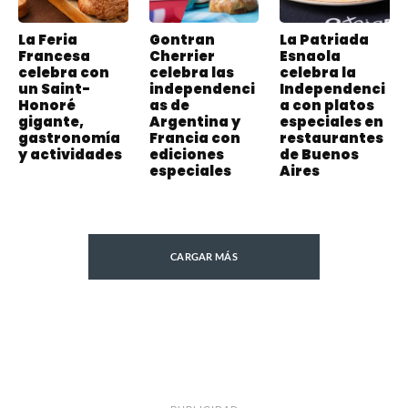
La Feria
Gontran
La Patriada
Francesa
Cherrier
Esnaola
celebra con
celebra las
celebra la
un Saint-
independenci
Independenci
Honoré
as de
a con platos
gigante,
Argentina y
especiales en
gastronomía
Francia con
restaurantes
y actividades
ediciones
de Buenos
especiales
Aires
CARGAR MÁS