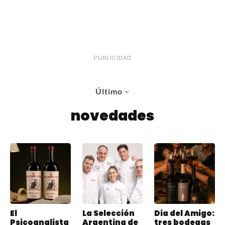
PUBLICIDAD
Último
novedades
El
La Selección
Día del Amigo:
Psicoanalista
Argentina de
tres bodegas