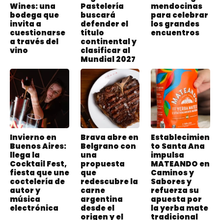
Wines: una
Pastelería
mendocinas
bodega que
buscará
para celebrar
invita a
defender el
los grandes
cuestionarse
título
encuentros
a través del
continental y
vino
clasificar al
Mundial 2027
Invierno en
Brava abre en
Establecimien
Buenos Aires:
Belgrano con
to Santa Ana
llega la
una
impulsa
Cocktail Fest,
propuesta
MATEANDO en
fiesta que une
que
Caminos y
coctelería de
redescubre la
Sabores y
autor y
carne
refuerza su
música
argentina
apuesta por
electrónica
desde el
la yerba mate
origen y el
tradicional