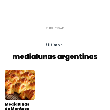
PUBLICIDAD
Último
medialunas argentinas
Medialunas
de Manteca