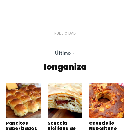
PUBLICIDAD
Último
longaniza
Pancitos
Scaccia
Casatiello
Saborizados
Siciliana de
Napolitano