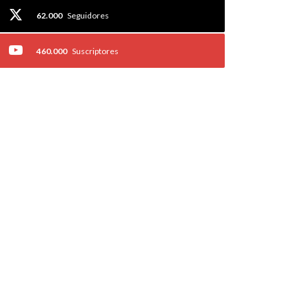
62.000
Seguidores
460.000
Suscriptores