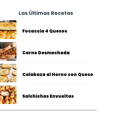
Las Últimas Recetas
Focaccia 4 Quesos
Carne Desmechada
Calabaza al Horno con Queso
Salchichas Envueltas