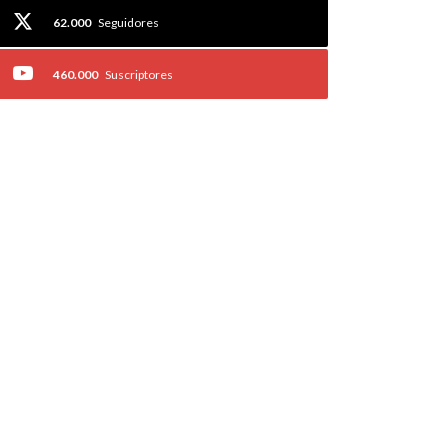
62.000
Seguidores
460.000
Suscriptores