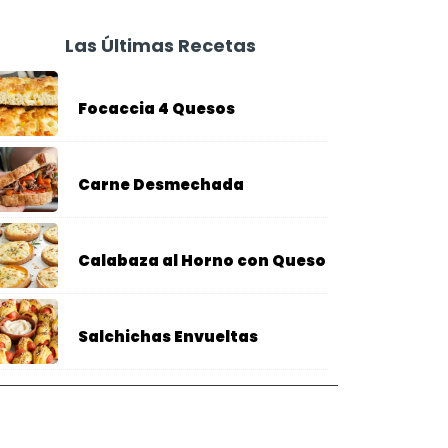
Las Últimas Recetas
Focaccia 4 Quesos
Carne Desmechada
Calabaza al Horno con Queso
Salchichas Envueltas