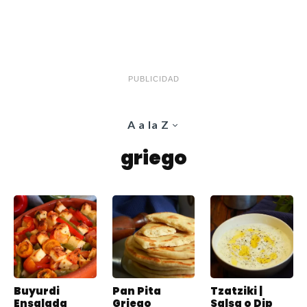
PUBLICIDAD
A a la Z
griego
Buyurdi
Pan Pita
Tzatziki |
Ensalada
Griego
Salsa o Dip