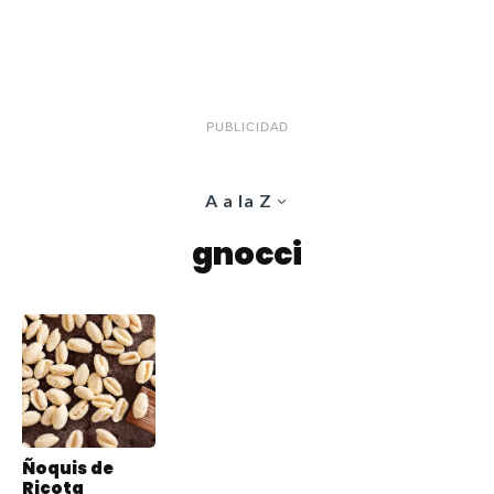
PUBLICIDAD
A a la Z
gnocci
Ñoquis de
Ricota