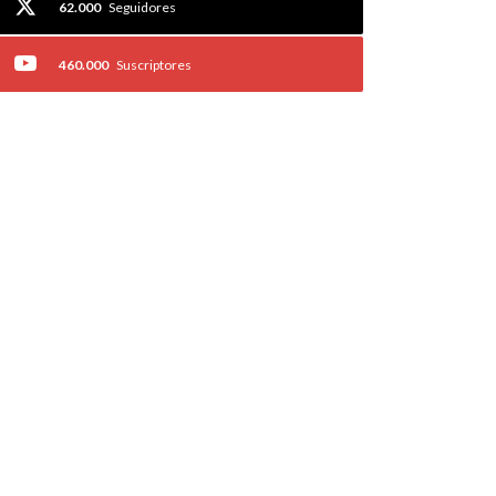
62.000
Seguidores
460.000
Suscriptores