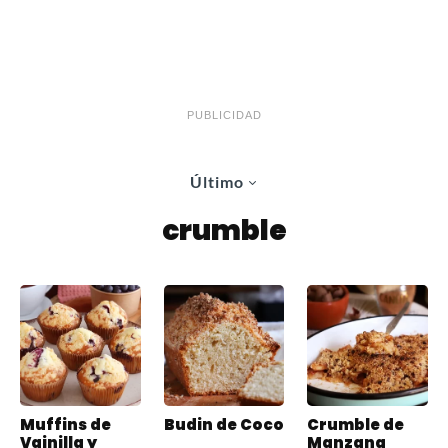
PUBLICIDAD
Último
crumble
Muffins de
Budin de Coco
Crumble de
Vainilla y
Manzana