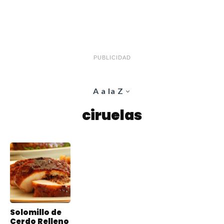
PUBLICIDAD
A a la Z
ciruelas
Solomillo de
Cerdo Relleno