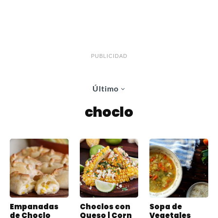
PUBLICIDAD
Último
choclo
Empanadas
Choclos con
Sopa de
de Choclo
Queso | Corn
Vegetales