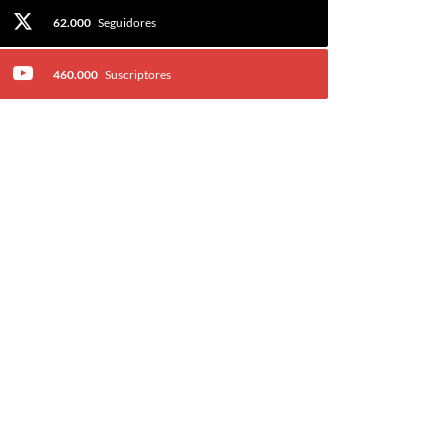
62.000
Seguidores
460.000
Suscriptores