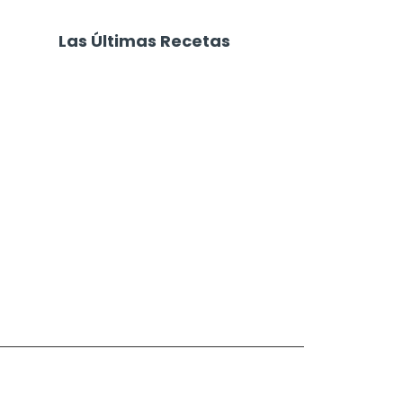
Las Últimas Recetas
Focaccia 4 Quesos
Carne Desmechada
Calabaza al Horno con Queso
Salchichas Envueltas