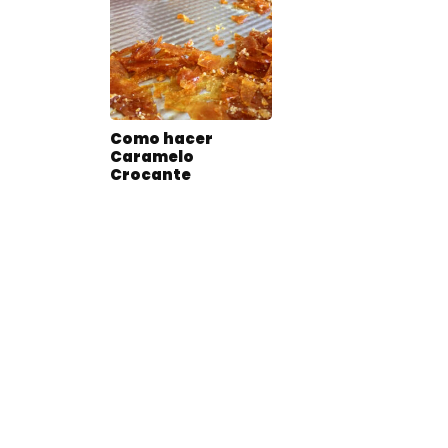
Como hacer
Caramelo
Crocante