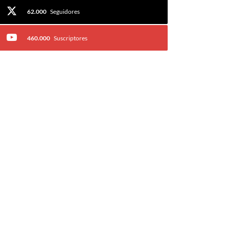
62.000
Seguidores
460.000
Suscriptores