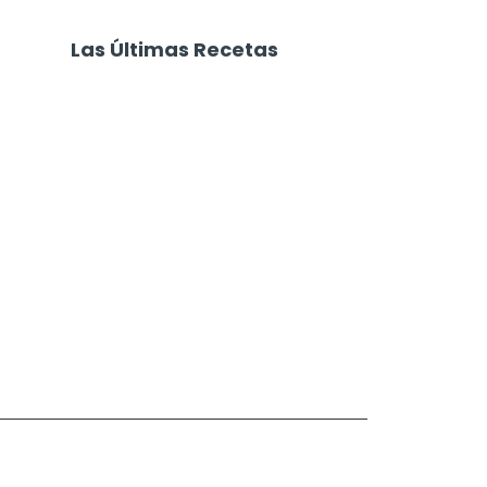
Las Últimas Recetas
Focaccia 4 Quesos
Carne Desmechada
Calabaza al Horno con Queso
Salchichas Envueltas