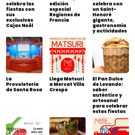
celebra las
edición
celebra con
fiestas con
especial
un Saint-
sus
Regiones de
Honoré
exclusivas
Francia
gigante,
Cajas Noël
gastronomía
y actividades
La
Llega Matsuri
El Pan Dulce
Provoletería
a Mercat Villa
de Levando:
de Santa Rosa
Crespo
sabor
auténtico y
artesanal
para celebrar
estas fiestas