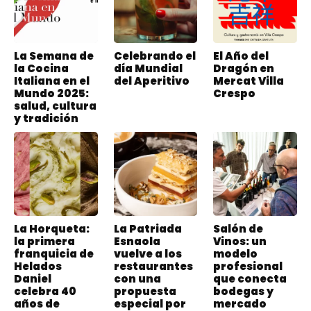
La Semana de
Celebrando el
El Año del
la Cocina
día Mundial
Dragón en
Italiana en el
del Aperitivo
Mercat Villa
Mundo 2025:
Crespo
salud, cultura
y tradición
La Horqueta:
La Patriada
Salón de
la primera
Esnaola
Vinos: un
franquicia de
vuelve a los
modelo
Helados
restaurantes
profesional
Daniel
con una
que conecta
celebra 40
propuesta
bodegas y
años de
especial por
mercado