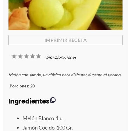
IMPRIMIR RECETA
1
2
3
4
5
Sin valoraciones
E
E
E
E
E
Melón con Jamón, un clásico para disfrutar durante el verano.
s
s
s
s
s
Porciones:
20
t
t
t
t
t
Ingredientes
r
r
r
r
r
e
e
e
e
e
Melón Blanco 1 u.
Jamón Cocido 100 Gr.