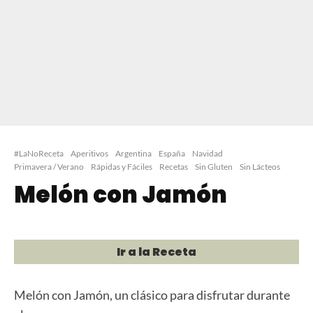
#LaNoReceta
Aperitivos
Argentina
España
Navidad
Primavera / Verano
Rápidas y Fáciles
Recetas
Sin Gluten
Sin Lácteos
Melón con Jamón
Ir a la Receta
Melón con Jamón, un clásico para disfrutar durante