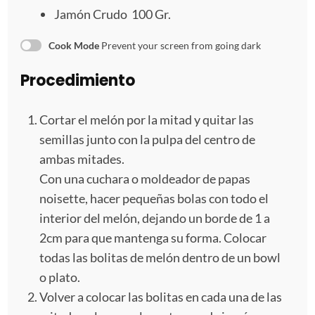
l
l
l
l
l
Jamón Crudo 100 Gr.
l
l
l
l
l
Cook Mode
Prevent your screen from going dark
a
a
a
a
a
Procedimiento
s
s
s
s
Cortar el melón por la mitad y quitar las
semillas junto con la pulpa del centro de
ambas mitades.
Con una cuchara o moldeador de papas
noisette, hacer pequeñas bolas con todo el
interior del melón, dejando un borde de 1 a
2cm para que mantenga su forma. Colocar
todas las bolitas de melón dentro de un bowl
o plato.
Volver a colocar las bolitas en cada una de las